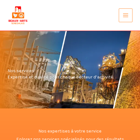
Aller
au
contenu
Nos services
Expertise et qualité pour chaque secteur d’activité.
Nos expertises à votre service
Eplorez nos services spécialisés pour des résultats